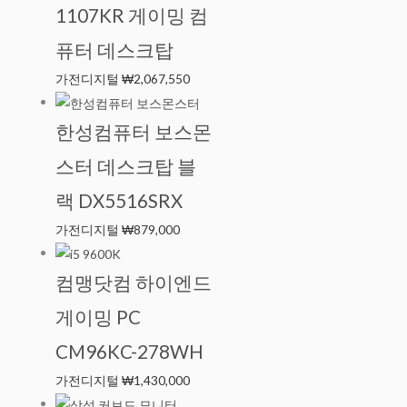
1107KR 게이밍 컴
퓨터 데스크탑
가전디지털
₩
2,067,550
한성컴퓨터 보스몬
스터 데스크탑 블
랙 DX5516SRX
가전디지털
₩
879,000
컴맹닷컴 하이엔드
게이밍 PC
CM96KC-278WH
가전디지털
₩
1,430,000