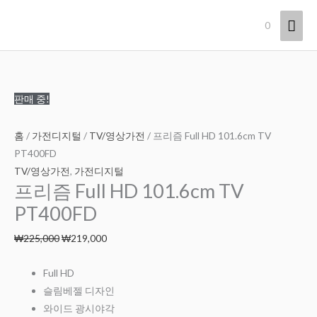
콘
메
0
텐
츠
인
로
메
건
너
원
현
판매 중!
뉴
뛰
래
재
기
가
가
홈
/
가전디지털
/
TV/영상가전
/ 프리즘 Full HD 101.6cm TV
격:
격:
PT400FD
₩225,000.
₩219,000.
TV/영상가전
,
가전디지털
프리즘 Full HD 101.6cm TV
PT400FD
₩
225,000
₩
219,000
Full HD
슬림베젤 디자인
와이드 광시야각