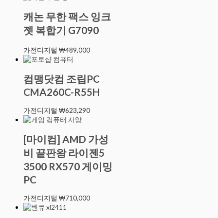
캐논 무한 팩스 잉크
젯 복합기 G7090
가전디지털
₩
489,000
컴맹닷컴 조립PC
CMA260C-R55H
가전디지털
₩
623,290
[마이컴] AMD 가성
비 끝판왕 라이젠5
3500 RX570 게이밍
PC
가전디지털
₩
710,000