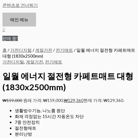
콘텐츠로 건너뛰기
메인 메뉴
0
판매 중!
홈
/
가전디지털
/
계절가전
/
전기매트
/ 일월 에너지 절전형 카페트매트
대형 (1830x2500mm)
가전디지털
,
계절가전
,
전기매트
일월 에너지 절전형 카페트매트 대형
(1830x2500mm)
₩
159,000
원래 가격: ₩159,000.
₩
129,360
현재 가격: ₩129,360.
생활방수기능, 나노륨 원단
화재 걱정없는 15시간 자동온도 차단
7중 안전장치
절전형매트
분리난방