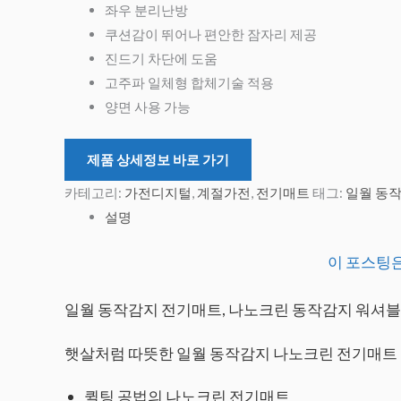
좌우 분리난방
쿠션감이 뛰어나 편안한 잠자리 제공
진드기 차단에 도움
고주파 일체형 합체기술 적용
양면 사용 가능
제품 상세정보 바로 가기
카테고리:
가전디지털
,
계절가전
,
전기매트
태그:
일월 동
설명
이 포스팅은
일월 동작감지 전기매트, 나노크린 동작감지 워셔블 전기매
햇살처럼 따뜻한 일월 동작감지 나노크린 전기매트
퀼팅 공법의 나노크린 전기매트