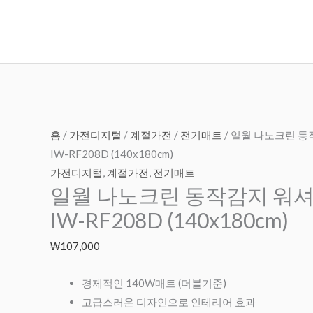
콘
텐
츠
로
건
너
뛰
홈
/
가전디지털
/
계절가전
/
전기매트
/ 일월 나노크린 
기
IW-RF208D (140x180cm)
가전디지털
,
계절가전
,
전기매트
일월 나노크린 동작감지 워
IW-RF208D (140x180cm)
₩
107,000
경제적인 140W매트 (더블기준)
고급스러운 디자인으로 인테리어 효과