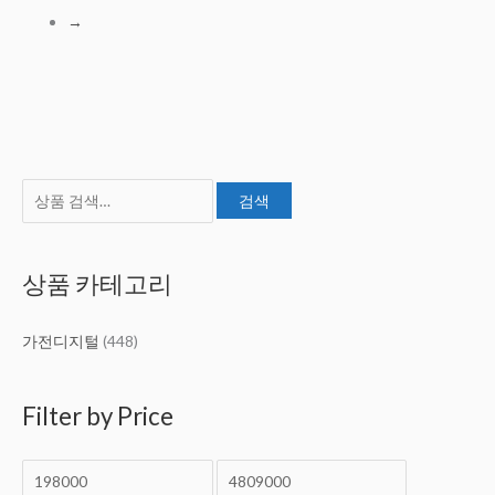
→
검
최
최
검색
색
소
대
:
가
가
상품 카테고리
격
격
가전디지털
(448)
Filter by Price