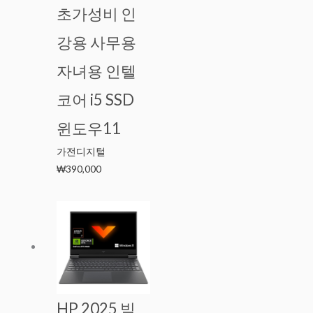
초가성비 인
강용 사무용
자녀용 인텔
코어 i5 SSD
윈도우11
가전디지털
₩
390,000
HP 2025 빅