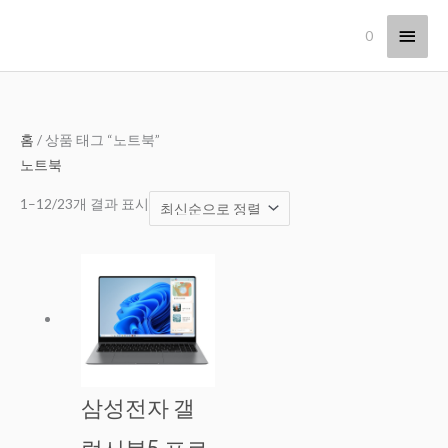
콘
메
0
텐
츠
인
로
메
건
너
최
홈
/ 상품 태그 “노트북”
뉴
뛰
신
노트북
기
순
1–12/23개 결과 표시
으
로
정
렬
됨
삼성전자 갤