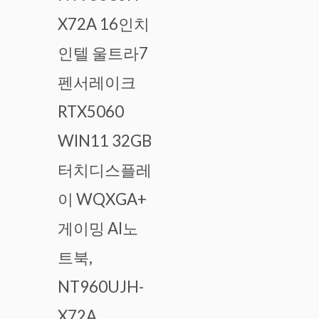
X72A 16인치
인텔 울트라7
펜서레이크
RTX5060
WIN11 32GB
터치디스플레
이 WQXGA+
게이밍 AI노
트북,
NT960UJH-
X72A,