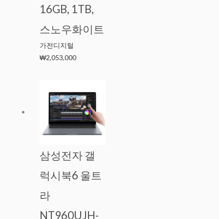
16GB, 1TB,
스노우화이트
가전디지털
₩
2,053,000
삼성전자 갤
럭시북6 울트
라
NT960UJH-