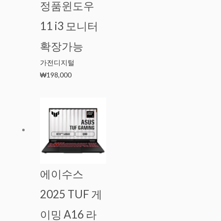
정품윈도우
11 i3 모니터
확장가능
가전디지털
₩
198,000
에이수스
2025 TUF 게
이밍 A16 라