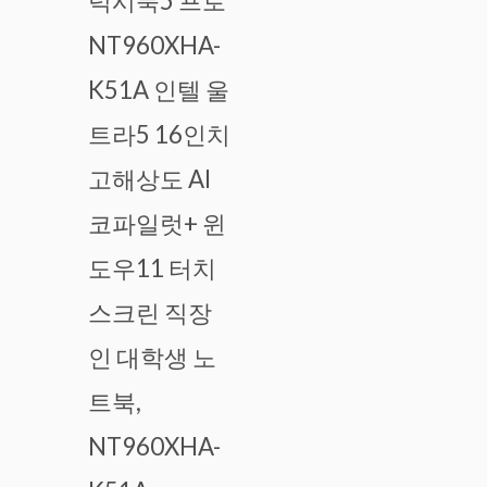
럭시북5 프로
NT960XHA-
K51A 인텔 울
트라5 16인치
고해상도 AI
코파일럿+ 윈
도우11 터치
스크린 직장
인 대학생 노
트북,
NT960XHA-