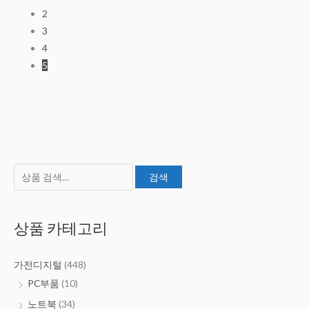
2
3
4
5
검
최
최
검색
색
소
대
:
가
가
상품 카테고리
격
격
가전디지털
(448)
PC부품
(10)
노트북
(34)