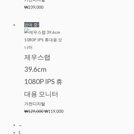
₩
239,000
원
현
판매 중!
래
재
가
가
격:
격:
₩129,000.
₩119,000.
제우스랩
39.6cm
1080P IPS 휴
대용 모니터
가전디지털
₩
129,000
₩
119,000
←
1