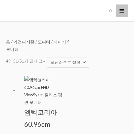
콘
메
0
텐
츠
인
로
메
건
너
최
홈
/
가전디지털
/
모니터
/ 페이지 5
뉴
뛰
신
모니터
기
순
49–51/51개 결과 표시
으
로
정
렬
됨
엠텍코리아
60.96cm